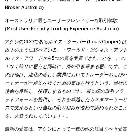
Broker Australia)
オーストラリア最もユーザーフレンドリーな取引体験
(Most User-Friendly Trading Experience Australia)
アクシのCCOである
ルイス・クーパー (Louis Cooper) は
以下のように述べている。「ワールド・ビジネス・アウト
ルック・アワードから5つの賞を受賞できたことを、この
上なく誇りに思うと同時に、身の引き締まる思いです
。
こ
の評価は、進化の著しい業界においてトレーダーおよびパ
ートナーが一歩先を行くための支援を行うという、当社の
使命を反映し、後押しするものです。 最先端の取引プラ
ットフォームを提供し、それを卓越したカスタマーサービ
スで支えるという当社の取り組みが改めて認められたこと
を、大変うれしく思います」
。
最新の受賞は、アクシにとって一連の他の注目すべき受賞