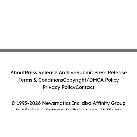
About
Press Release Archive
Submit Press Release
Terms & Conditions
Copyright/DMCA Policy
Privacy Policy
Contact
© 1995-2026 Newsmatics Inc. dba Affinity Group
Publishing & Cultural Daily Vatican. All Rights
Reserved.
Cookie Settings / Your Privacy Choices